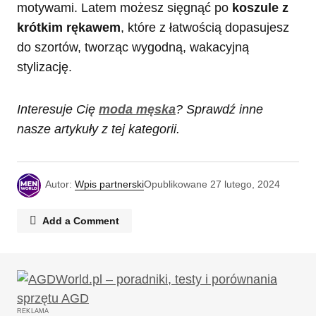
motywami. Latem możesz sięgnąć po
koszule z
krótkim rękawem
, które z łatwością dopasujesz
do szortów, tworząc wygodną, wakacyjną
stylizację.
Interesuje Cię
moda męska
? Sprawdź inne
nasze artykuły z tej kategorii.
Autor:
Wpis partnerski
Opublikowane
27 lutego, 2024
Add a Comment
Twój adres email nie zostanie opublikowany.
Wymagane pola są oznaczone
*
REKLAMA