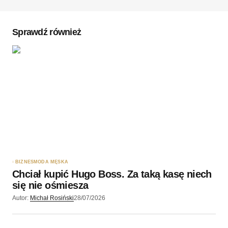
Komentarz
*
Sprawdź również
Twoję imię
*
Twój adres e-mail
*
Zapamiętaj moje dane w tej przeglądarce podczas
pisania kolejnych komentarzy.
BIZNES
MODA MĘSKA
Chciał kupić Hugo Boss. Za taką kasę niech
Wyślij komentarz
się nie ośmiesza
Autor:
Michał Rosiński
28/07/2026