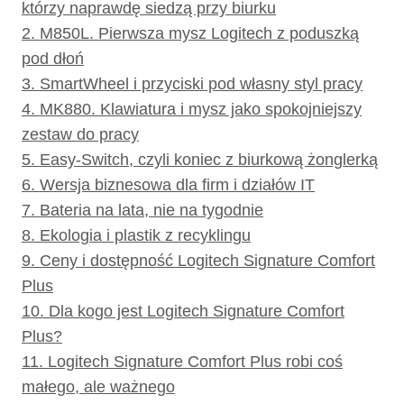
którzy naprawdę siedzą przy biurku
2.
M850L. Pierwsza mysz Logitech z poduszką
pod dłoń
3.
SmartWheel i przyciski pod własny styl pracy
4.
MK880. Klawiatura i mysz jako spokojniejszy
zestaw do pracy
5.
Easy-Switch, czyli koniec z biurkową żonglerką
6.
Wersja biznesowa dla firm i działów IT
7.
Bateria na lata, nie na tygodnie
8.
Ekologia i plastik z recyklingu
9.
Ceny i dostępność Logitech Signature Comfort
Plus
10.
Dla kogo jest Logitech Signature Comfort
Plus?
11.
Logitech Signature Comfort Plus robi coś
małego, ale ważnego