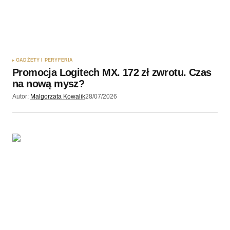
Twój adres e-mail
*
Zapamiętaj moje dane w tej przeglądarce podczas
pisania kolejnych komentarzy.
GADŻETY I PERYFERIA
Promocja Logitech MX. 172 zł zwrotu. Czas
Wyślij komentarz
na nową mysz?
Autor:
Malgorzata Kowalik
28/07/2026