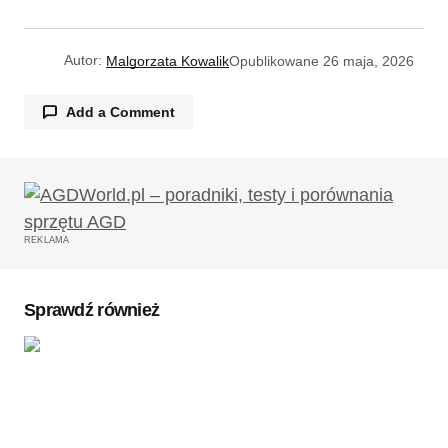
Autor:
Malgorzata Kowalik
Opublikowane
26 maja, 2026
Add a Comment
Twój adres email nie zostanie opublikowany.
Wymagane pola są oznaczone
*
REKLAMA
Komentarz
*
Sprawdź również
Twoję imię
*