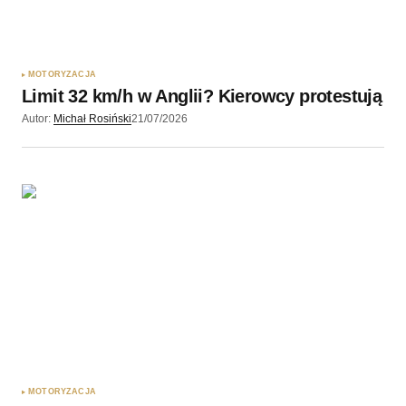
Zapamiętaj moje dane w tej przeglądarce podczas
pisania kolejnych komentarzy.
MOTORYZACJA
Limit 32 km/h w Anglii? Kierowcy protestują
Wyślij komentarz
Autor:
Michał Rosiński
21/07/2026
MOTORYZACJA