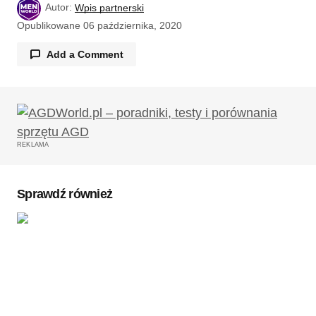
Autor:
Wpis partnerski
Opublikowane
06 października, 2020
Add a Comment
Twój adres email nie zostanie opublikowany.
Wymagane pola są oznaczone
*
REKLAMA
Komentarz
*
Sprawdź również
Twoję imię
*
Twój adres e-mail
*