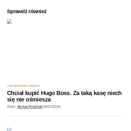
Komentarz
*
Sprawdź również
Twoję imię
*
Twój adres e-mail
*
Zapamiętaj moje dane w tej przeglądarce podczas
pisania kolejnych komentarzy.
BIZNES
MODA MĘSKA
Chciał kupić Hugo Boss. Za taką kasę niech
Wyślij komentarz
się nie ośmiesza
Autor:
Michał Rosiński
28/07/2026