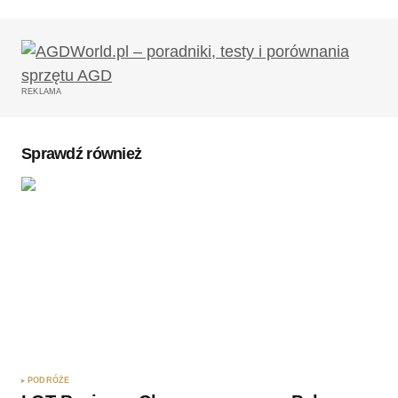
Twój adres email nie zostanie opublikowany.
Wymagane pola są oznaczone
*
REKLAMA
Komentarz
*
Sprawdź również
Twoję imię
*
Twój adres e-mail
*
Zapamiętaj moje dane w tej przeglądarce podczas
pisania kolejnych komentarzy.
PODRÓŻE