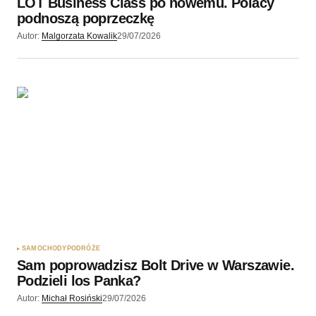
LOT Business Class po nowemu. Polacy
Wyślij komentarz
podnoszą poprzeczkę
Autor:
Malgorzata Kowalik
29/07/2026
SAMOCHODY
PODRÓŻE
Sam poprowadzisz Bolt Drive w Warszawie.
Podzieli los Panka?
Autor:
Michał Rosiński
29/07/2026