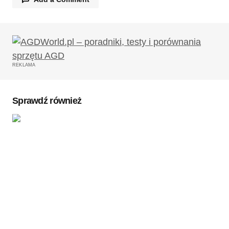
Twój adres email nie zostanie opublikowany.
Wymagane pola są oznaczone
*
REKLAMA
Komentarz
*
Sprawdź również
Twoję imię
*
Twój adres e-mail
*
Zapamiętaj moje dane w tej przeglądarce podczas
pisania kolejnych komentarzy.