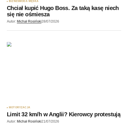
BIZNES
MODA MĘSKA
Chciał kupić Hugo Boss. Za taką kasę niech
Wyślij komentarz
się nie ośmiesza
Autor:
Michał Rosiński
28/07/2026
MOTORYZACJA
Limit 32 km/h w Anglii? Kierowcy protestują
Autor:
Michał Rosiński
21/07/2026