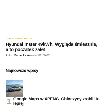
jeżeli miałbym kupić nowy samochód to na 100%
wybiorę elektryka.
pozdrawiam
Teofil
Odpowiedz
TESTY SAMOCHODÓW
Hyundai Inster 49kWh. Wygląda śmiesznie,
a to początek zalet
Daniel Laskowski
05/06/2026 o 20:00
Autor:
Daniel Laskowski
06/07/2026
Przy 140 km/h masz 480 km zasięgu, a kolega
niżej mówi, że przy 151 km/h ma 290 km
Najnowsze wpisy
zasięgu. Coś mi się tu nie klei, wybacz.
Odpowiedz
Google Maps w XPENG. Chińczycy zrobili to
lepiej
Pozatymjeżdżędieslem