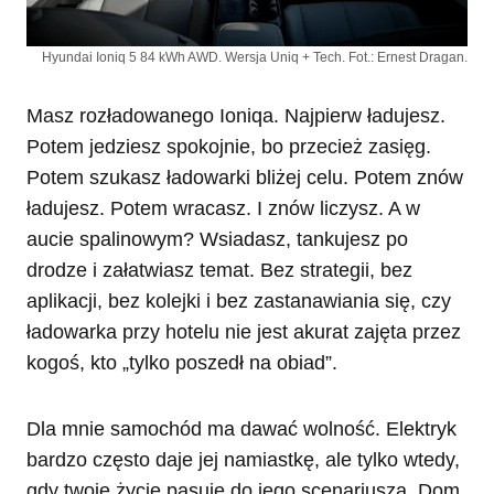
Hyundai Ioniq 5 84 kWh AWD. Wersja Uniq + Tech. Fot.: Ernest Dragan.
Masz rozładowanego Ioniqa. Najpierw ładujesz.
Potem jedziesz spokojnie, bo przecież zasięg.
Potem szukasz ładowarki bliżej celu. Potem znów
ładujesz. Potem wracasz. I znów liczysz. A w
aucie spalinowym? Wsiadasz, tankujesz po
drodze i załatwiasz temat. Bez strategii, bez
aplikacji, bez kolejki i bez zastanawiania się, czy
ładowarka przy hotelu nie jest akurat zajęta przez
kogoś, kto „tylko poszedł na obiad”.
Dla mnie samochód ma dawać wolność. Elektryk
bardzo często daje jej namiastkę, ale tylko wtedy,
gdy twoje życie pasuje do jego scenariusza. Dom,