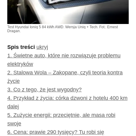
Test Hyundai Ioniq 5 84 kWh AWD. Wersja Uniq + Tech. Fot.: Ernest
Dragan.
Spis treści
ukryj
1.
Świetne auto, które nie rozwiązuje problemu
elektryków
2.
Stalowa Wola – Zakopane, czyli teoria kontra
życie
3.
Co z tego, że jest wygodny?
4.
Przykład z życia: córka dzwoni z hotelu 400 km
dalej
5.
Zużycie energii: przeciętnie, ale masa robi
swoje
6.
Cena: prawie 290 tysięcy? Tu robi się