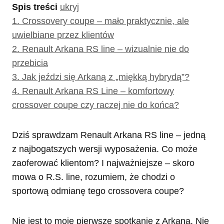
Spis treści
ukryj
1.
Crossovery coupe – mało praktycznie, ale
uwielbiane przez klientów
2.
Renault Arkana RS line – wizualnie nie do
przebicia
3.
Jak jeździ się Arkaną z „miękką hybrydą”?
4.
Renault Arkana RS Line – komfortowy
crossover coupe czy raczej nie do końca?
Dziś sprawdzam Renault Arkana RS line – jedną
z najbogatszych wersji wyposażenia. Co może
zaoferować klientom? I najważniejsze – skoro
mowa o R.S. line, rozumiem, że chodzi o
sportową odmianę tego crossovera coupe?
Nie jest to moje pierwsze spotkanie z Arkaną. Nie