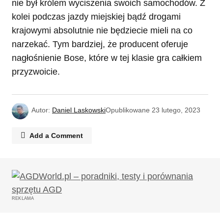
nie był królem wyciszenia swoich samochodów. Z
kolei podczas jazdy miejskiej bądź drogami
krajowymi absolutnie nie będziecie mieli na co
narzekać. Tym bardziej, że producent oferuje
nagłośnienie Bose, które w tej klasie gra całkiem
przyzwoicie.
Autor:
Daniel Laskowski
Opublikowane
23 lutego, 2023
Add a Comment
Twój adres email nie zostanie opublikowany.
Wymagane pola są oznaczone
*
REKLAMA
Komentarz
*