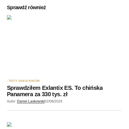
Sprawdź również
Twoję imię
*
Twój adres e-mail
*
Zapamiętaj moje dane w tej przeglądarce podczas
pisania kolejnych komentarzy.
TESTY SAMOCHODÓW
Sprawdziłem Exlantix ES. To chińska
Wyślij komentarz
Panamera za 330 tys. zł
Autor:
Daniel Laskowski
02/08/2026