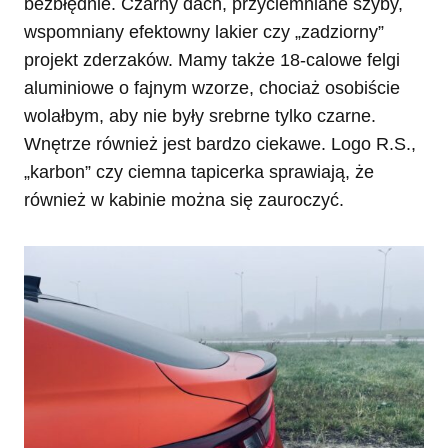
bezbłędnie. Czarny dach, przyciemniane szyby,
wspomniany efektowny lakier czy „zadziorny”
projekt zderzaków. Mamy także 18-calowe felgi
aluminiowe o fajnym wzorze, chociaż osobiście
wolałbym, aby nie były srebrne tylko czarne.
Wnętrze również jest bardzo ciekawe. Logo R.S.,
„karbon” czy ciemna tapicerka sprawiają, że
również w kabinie można się zauroczyć.