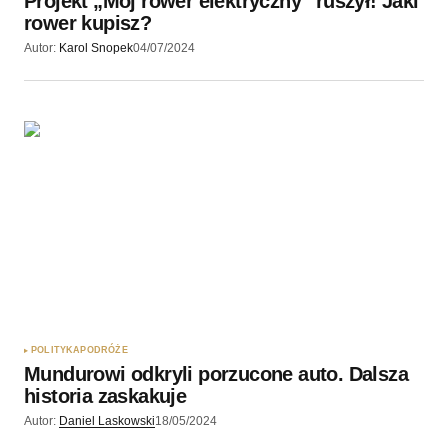
Projekt „Mój rower elektryczny” ruszył! Jaki
rower kupisz?
Autor:
Karol Snopek
04/07/2024
POLITYKA
PODRÓŻE
Mundurowi odkryli porzucone auto. Dalsza
historia zaskakuje
Autor:
Daniel Laskowski
18/05/2024