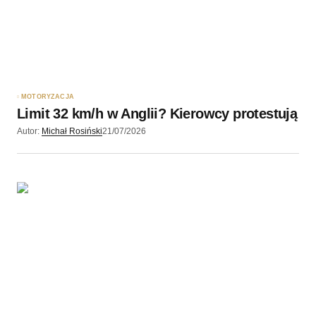
Twój adres e-mail
*
Zapamiętaj moje dane w tej przeglądarce podczas
pisania kolejnych komentarzy.
MOTORYZACJA
Limit 32 km/h w Anglii? Kierowcy protestują
Wyślij komentarz
Autor:
Michał Rosiński
21/07/2026