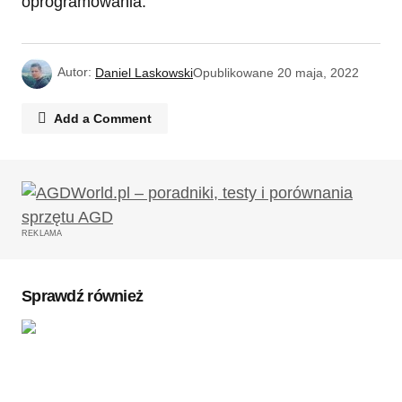
oprogramowania.
Autor:
Daniel Laskowski
Opublikowane
20 maja, 2022
Add a Comment
Twój adres email nie zostanie opublikowany.
Wymagane pola są oznaczone
*
REKLAMA
Komentarz
*
Sprawdź również
Twoję imię
*