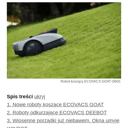
Robot koszący ECOVACS GOAT O600.
Spis treści
ukryj
1.
Nowe roboty koszące ECOVACS GOAT
2.
Roboty odkurzające ECOVACS DEEBOT
3.
Wiosenne porządki już niebawem. Okna umyje