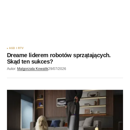
Twój adres e-mail
*
Zapamiętaj moje dane w tej przeglądarce podczas
pisania kolejnych komentarzy.
AGD I RTV
Dreame liderem robotów sprzątających.
Wyślij komentarz
Skąd ten sukces?
Autor:
Malgorzata Kowalik
29/07/2026