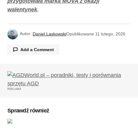
przygotowała marka MOVA z okazji
walentynek
.
Autor:
Daniel Laskowski
Opublikowane
11 lutego, 2026
Add a Comment
Twój adres email nie zostanie opublikowany.
Wymagane pola są oznaczone
*
REKLAMA
Komentarz
*
Sprawdź również
Twoję imię
*