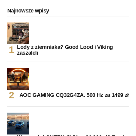
Najnowsze wpisy
Lody z ziemniaka? Good Lood i Viking
zaszaleli
AOC GAMING CQ32G4ZA. 500 Hz za 1499 zł