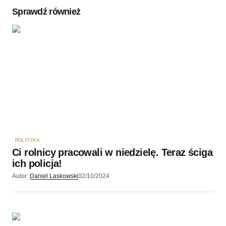
Sprawdź również
Twoję imię
*
Twój adres e-mail
*
Zapamiętaj moje dane w tej przeglądarce podczas
pisania kolejnych komentarzy.
POLITYKA
Ci rolnicy pracowali w niedzielę. Teraz ściga
Wyślij komentarz
ich policja!
Autor:
Daniel Laskowski
02/10/2024