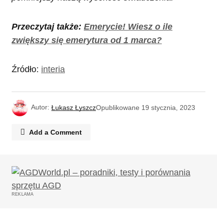
Przeczytaj także:
Emerycie! Wiesz o ile
zwiększy się emerytura od 1 marca?
Źródło:
interia
Autor:
Łukasz Łyszcz
Opublikowane
19 stycznia, 2023
Add a Comment
Twój adres email nie zostanie opublikowany.
Wymagane pola są oznaczone
*
REKLAMA
Komentarz
*