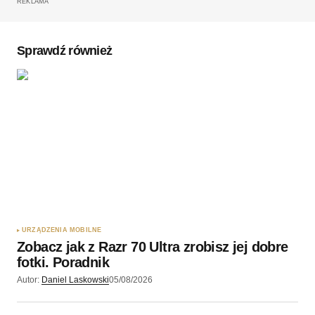
REKLAMA
Komentarz
*
Sprawdź również
Twoję imię
*
Twój adres e-mail
*
Zapamiętaj moje dane w tej przeglądarce podczas
pisania kolejnych komentarzy.
URZĄDZENIA MOBILNE
Zobacz jak z Razr 70 Ultra zrobisz jej dobre
Wyślij komentarz
fotki. Poradnik
Autor:
Daniel Laskowski
05/08/2026