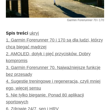
Garmin Forerunner 70 i 170
Spis treści
ukryj
1.
Garmin Forerunner 70 i 170 są dla ludzi, którzy
chcą biegać mądrzej
2.
AMOLED, dotyk i pięć przycisków. Dobry
kompromis
3.
Garmin Forerunner 70. Najważniejsze funkcje
bez przesady
4.
Sugestie treningowe i regeneracja, czyli mniej
ego, więcej sensu
5.
Nie tylko bieganie. Ponad 80 aplikacji
sportowych
6.
Zdrowie 24/7, sen i HRV