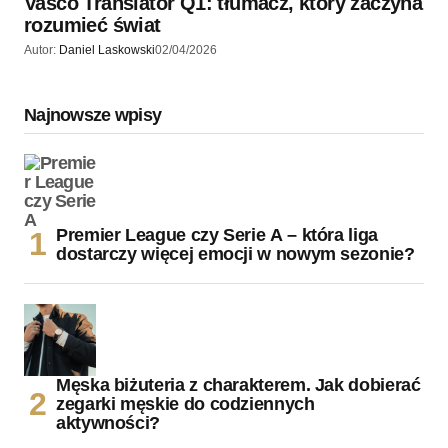
Vasco Translator Q1: tłumacz, który zaczyna
rozumieć świat
Autor:
Daniel Laskowski
02/04/2026
Najnowsze wpisy
Premier League czy Serie A – która liga
dostarczy więcej emocji w nowym sezonie?
Męska biżuteria z charakterem. Jak dobierać
zegarki męskie do codziennych
aktywności?