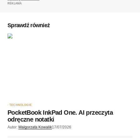
REKLAMA
Komentarz
*
Sprawdź również
Twoję imię
*
Twój adres e-mail
*
Zapamiętaj moje dane w tej przeglądarce podczas
pisania kolejnych komentarzy.
TECHNOLOGIE
PocketBook InkPad One. AI przeczyta
Wyślij komentarz
odręczne notatki
Autor:
Malgorzata Kowalik
17/07/2026