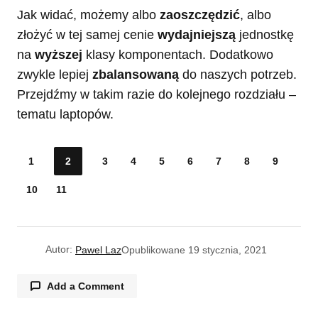
Jak widać, możemy albo
zaoszczędzić
, albo
złożyć w tej samej cenie
wydajniejszą
jednostkę
na
wyższej
klasy komponentach. Dodatkowo
zwykle lepiej
zbalansowaną
do naszych potrzeb.
Przejdźmy w takim razie do kolejnego rozdziału –
tematu laptopów.
1
2
3
4
5
6
7
8
9
10
11
Autor:
Pawel Laz
Opublikowane
19 stycznia, 2021
Add a Comment