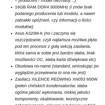
– producent / model nieznany…)
16GB RAM DDR4 3000MHz
(i znów brak
podanego producenta lub modelu, a nawet
zabrakło opóźnień, czy informacji o ilości
modułów)
Asus A320M-K
(no i zaczyna się
oszczędzanie, czyli najtańsza możliwa płyta
pod ten procesor z gołą sekcją zasilania,
która sama w sobie jest bardzo słaba, brak
możliwości OC, słaba karta dźwiękowa etc)
Obudowa no-name
(standard, wnioskując po
wyglądzie przewiewna to ona nie jest)
Zasilacz XILENCE REDWING XN053 600W
(pełen chińskich kondensatorów, słaba
ogólna jakość wykonania, niskiej jakości
komponenty, okablowanie, teoretyczne