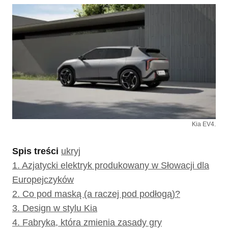
Kia EV4.
Spis treści
ukryj
1.
Azjatycki elektryk produkowany w Słowacji dla
Europejczyków
2.
Co pod maską (a raczej pod podłogą)?
3.
Design w stylu Kia
4.
Fabryka, która zmienia zasady gry