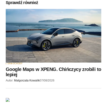
Sprawdź również
Twoję imię
*
Twój adres e-mail
*
Zapamiętaj moje dane w tej przeglądarce podczas
pisania kolejnych komentarzy.
SAMOCHODY
Google Maps w XPENG. Chińczycy zrobili to
Wyślij komentarz
lepiej
Autor:
Malgorzata Kowalik
07/08/2026