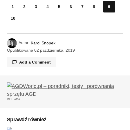
1
2
3
4
5
6
7
8
9
10
Autor:
Karol Snopek
Opublikowane
02 października, 2019
Add a Comment
Twój adres email nie zostanie opublikowany.
Wymagane pola są oznaczone
*
REKLAMA
Komentarz
*
Sprawdź również