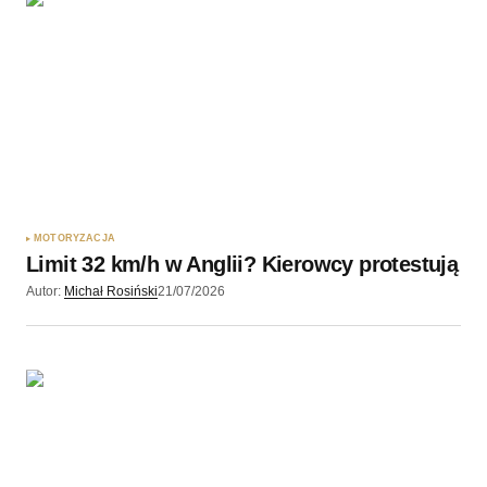
Twoję imię
*
Twój adres e-mail
*
Zapamiętaj moje dane w tej przeglądarce podczas
pisania kolejnych komentarzy.
MOTORYZACJA
Limit 32 km/h w Anglii? Kierowcy protestują
Wyślij komentarz
Autor:
Michał Rosiński
21/07/2026