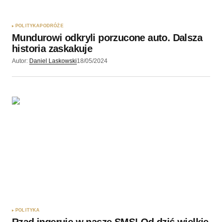
POLITYKA
PODRÓŻE
Mundurowi odkryli porzucone auto. Dalsza
historia zaskakuje
Autor:
Daniel Laskowski
18/05/2024
POLITYKA
Rząd ingeruje w nasze SMS! Od dziś wielkie