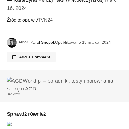
— Katarzyna Pełczyńska (@Kpelczynska)
March
16, 2024
Źródło: opr. wł./
TVN24
Autor:
Karol Snopek
Opublikowane
18 marca, 2024
Add a Comment
Twój adres email nie zostanie opublikowany.
Wymagane pola są oznaczone
*
REKLAMA
Komentarz
*
Sprawdź również