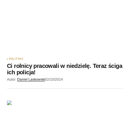
Twoję imię
*
Twój adres e-mail
*
Zapamiętaj moje dane w tej przeglądarce podczas
pisania kolejnych komentarzy.
POLITYKA
Ci rolnicy pracowali w niedzielę. Teraz ściga
Wyślij komentarz
ich policja!
Autor:
Daniel Laskowski
02/10/2024