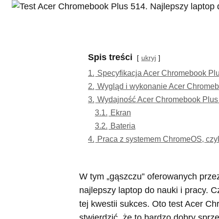
Spis treści
ukryj
1.
Specyfikacja Acer Chromebook Pl
2.
Wygląd i wykonanie Acer Chromeb
3.
Wydajność Acer Chromebook Plus
3.1.
Ekran
3.2.
Bateria
4.
Praca z systemem ChromeOS, czyli
W tym „gąszczu” oferowanych przez
najlepszy laptop do nauki i pracy.
tej kwestii sukces. Oto test Acer 
stwierdzić, że to bardzo dobry sprz