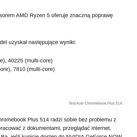
esorem AMD Ryzen 5 oferuje znaczną poprawę
l uzyskał następujące wyniki:
), 40225 (multi-core)
re), 7810 (multi-core)
Test Acer Chromebook Plus 514.
romebook Plus 514 radzi sobie bez problemu z
racować z dokumentami, przeglądać internet,
y. Ba, jeśli kupicie dostęp do NVIDIA GeForce NOW