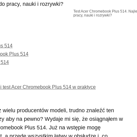
Test Acer Chromebook Plus 514. Najle
pracy, nauki i rozrywki?
us 514
ook Plus 514
 514
 test Acer Chromebook Plus 514 w praktyce
 wielu producentów modeli, trudno znaleźć ten
 Czy aby na pewno? Wydaje mi się, że osiągnąłem w
Chromebook Plus 514. Już na wstępie mogę
ęt, a przede wszystkim łatwy w obsłudze i, co