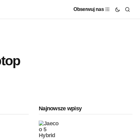
Obserwuj nas
ptop
Najnowsze wpisy