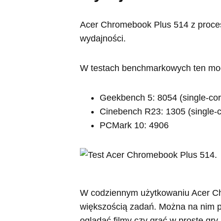
Acer Chromebook Plus 514 z proc
wydajności.
W testach benchmarkowych ten mode
Geekbench 5: 8054 (single-core
Cinebench R23: 1305 (single-co
PCMark 10: 4906
W codziennym użytkowaniu Acer Ch
większością zadań. Można na nim p
oglądać filmy czy grać w proste gr