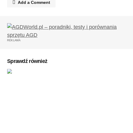
Add a Comment
Twój adres email nie zostanie opublikowany.
Wymagane pola są oznaczone
*
REKLAMA
Komentarz
*
Sprawdź również
Twoję imię
*
Twój adres e-mail
*
Zapamiętaj moje dane w tej przeglądarce podczas
pisania kolejnych komentarzy.