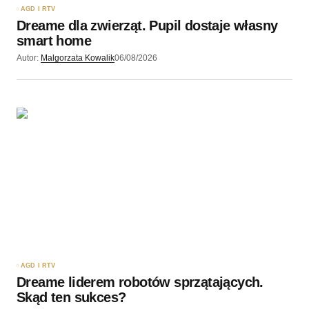
AGD I RTV
Dreame dla zwierząt. Pupil dostaje własny
Wyślij komentarz
smart home
Autor:
Malgorzata Kowalik
06/08/2026
AGD I RTV
Dreame liderem robotów sprzątających.
Skąd ten sukces?