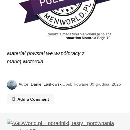
Redakcja magazynu MenWorld.pl poleca
smartfon Motorola Edge 70
!
Materiał powstał we współpracy z
marką Motorola.
Autor:
Daniel Laskowski
Opublikowane
09 grudnia, 2025
Add a Comment
Twój adres email nie zostanie opublikowany.
Wymagane pola są oznaczone
*