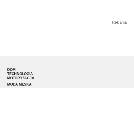
Reklama
DOM
TECHNOLOGIA
MOTORYZACJA
MODA MĘSKA
SPORT
PODRÓŻE
© 2026 LS Media Sp. z o.o.. Wszystkie prawa zastrzeżone.
Redakcja
Kontakt
Regulamin
RODO
Polityka prywatności