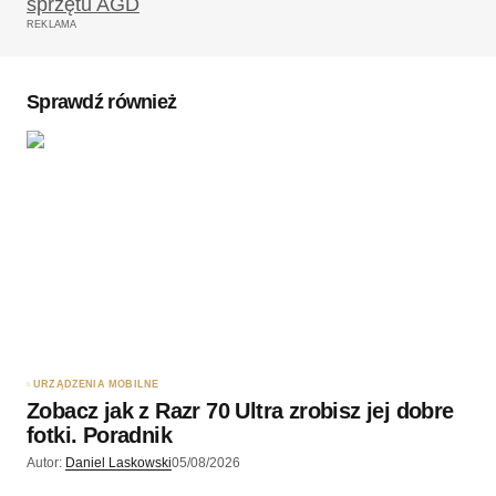
REKLAMA
Komentarz
*
Sprawdź również
Twoję imię
*
Twój adres e-mail
*
Zapamiętaj moje dane w tej przeglądarce podczas
pisania kolejnych komentarzy.
URZĄDZENIA MOBILNE
Zobacz jak z Razr 70 Ultra zrobisz jej dobre
Wyślij komentarz
fotki. Poradnik
Autor:
Daniel Laskowski
05/08/2026