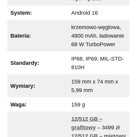
System:
Android 16
krzemowo-węglowa,
Bateria:
4800 mAh, ładowanie
68 W TurboPower
IP68, IP69, MIL-STD-
Standardy:
810H
159 mm x 74 mm x
Wymiary:
5,99 mm
Waga:
159 g
12/512 GB –
grafitowy
– 3499 zł
12/512 GB – miętowy