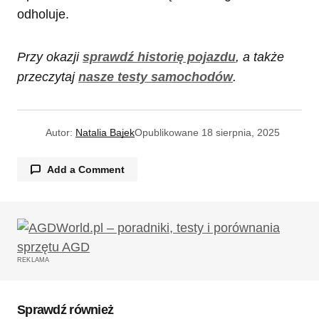
odholuje.
Przy okazji
sprawdź historię pojazdu
, a także
przeczytaj
nasze testy samochodów
.
Autor:
Natalia Bajek
Opublikowane
18 sierpnia, 2025
Add a Comment
Twój adres email nie zostanie opublikowany.
Wymagane pola są oznaczone
*
REKLAMA
Komentarz
*
Sprawdź również