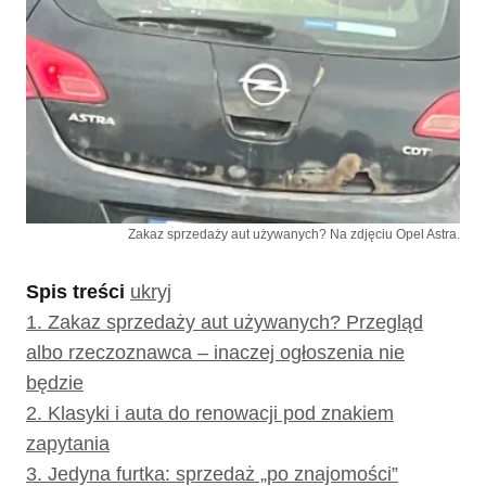
Zakaz sprzedaży aut używanych? Na zdjęciu Opel Astra.
Spis treści
ukryj
1.
Zakaz sprzedaży aut używanych? Przegląd
albo rzeczoznawca – inaczej ogłoszenia nie
będzie
2.
Klasyki i auta do renowacji pod znakiem
zapytania
3.
Jedyna furtka: sprzedaż „po znajomości”