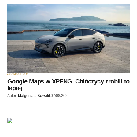
Twoję imię
*
Twój adres e-mail
*
Zapamiętaj moje dane w tej przeglądarce podczas
pisania kolejnych komentarzy.
SAMOCHODY
Google Maps w XPENG. Chińczycy zrobili to
Wyślij komentarz
lepiej
Autor:
Malgorzata Kowalik
07/08/2026