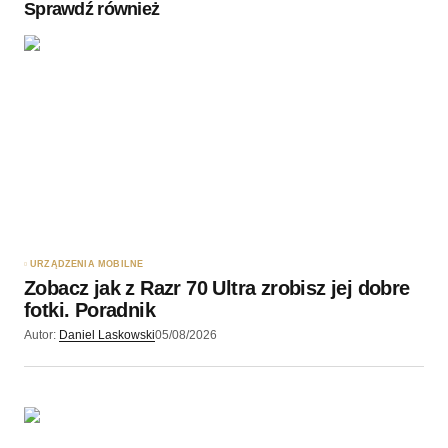
Sprawdź również
Twoję imię
*
Twój adres e-mail
*
Zapamiętaj moje dane w tej przeglądarce podczas
pisania kolejnych komentarzy.
URZĄDZENIA MOBILNE
Zobacz jak z Razr 70 Ultra zrobisz jej dobre
Wyślij komentarz
fotki. Poradnik
Autor:
Daniel Laskowski
05/08/2026