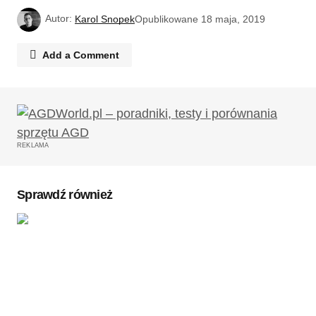
Autor:
Karol Snopek
Opublikowane
18 maja, 2019
Add a Comment
Twój adres email nie zostanie opublikowany.
Wymagane pola są oznaczone
*
REKLAMA
Komentarz
*
Sprawdź również
Twoję imię
*
Twój adres e-mail
*