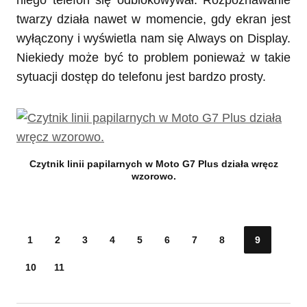
niego telefon się odblokowywał. Rozpoznawanie
twarzy działa nawet w momencie, gdy ekran jest
wyłączony i wyświetla nam się Always on Display.
Niekiedy może być to problem ponieważ w takie
sytuacji dostęp do telefonu jest bardzo prosty.
Czytnik linii papilarnych w Moto G7 Plus działa wręcz
wzorowo.
1
2
3
4
5
6
7
8
9
10
11