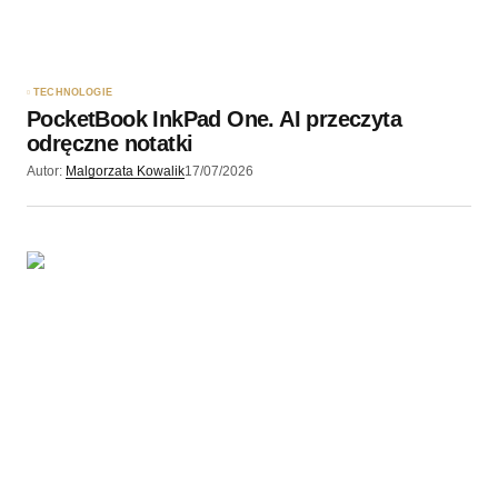
Zapamiętaj moje dane w tej przeglądarce podczas
pisania kolejnych komentarzy.
TECHNOLOGIE
PocketBook InkPad One. AI przeczyta
Wyślij komentarz
odręczne notatki
Autor:
Malgorzata Kowalik
17/07/2026