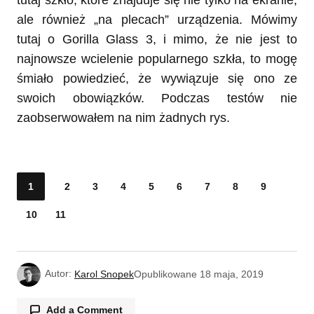
tutaj szkło, które znajduje się nie tylko na ekranie,
ale również „na plecach” urządzenia. Mówimy
tutaj o Gorilla Glass 3, i mimo, że nie jest to
najnowsze wcielenie popularnego szkła, to mogę
śmiało powiedzieć, że wywiązuje się ono ze
swoich obowiązków. Podczas testów nie
zaobserwowałem na nim żadnych rys.
1
2
3
4
5
6
7
8
9
10
11
Autor:
Karol Snopek
Opublikowane
18 maja, 2019
Add a Comment