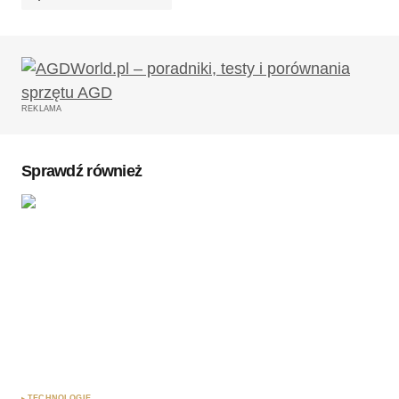
Twój adres email nie zostanie opublikowany.
Wymagane pola są oznaczone
*
REKLAMA
Komentarz
*
Sprawdź również
Twoję imię
*
Twój adres e-mail
*
Zapamiętaj moje dane w tej przeglądarce podczas
pisania kolejnych komentarzy.
TECHNOLOGIE