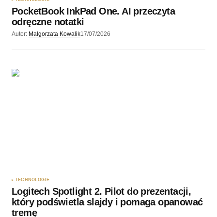
PocketBook InkPad One. AI przeczyta
Wyślij komentarz
odręczne notatki
Autor:
Malgorzata Kowalik
17/07/2026
TECHNOLOGIE
Logitech Spotlight 2. Pilot do prezentacji,
który podświetla slajdy i pomaga opanować
tremę