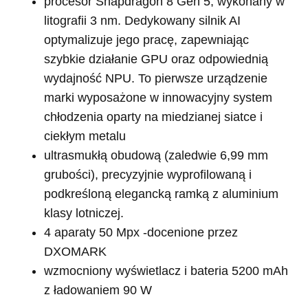
procesor Snapdragon 8 Gen 5, wykonany w
litografii 3 nm. Dedykowany silnik AI
optymalizuje jego pracę, zapewniając
szybkie działanie GPU oraz odpowiednią
wydajność NPU. To pierwsze urządzenie
marki wyposażone w innowacyjny system
chłodzenia oparty na miedzianej siatce i
ciekłym metalu
ultrasmukłą obudową (zaledwie 6,99 mm
grubości), precyzyjnie wyprofilowaną i
podkreśloną elegancką ramką z aluminium
klasy lotniczej.
4 aparaty 50 Mpx -docenione przez
DXOMARK
wzmocniony wyświetlacz i bateria 5200 mAh
z ładowaniem 90 W