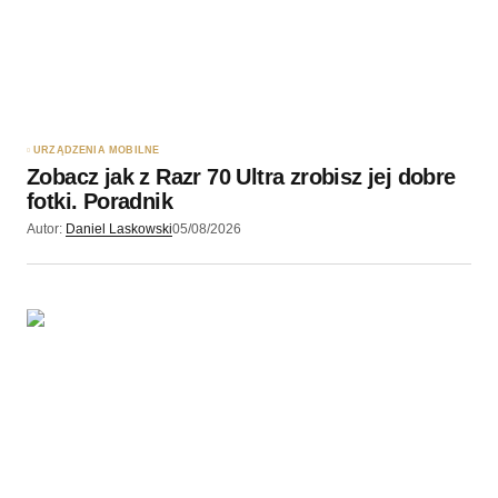
Twój adres e-mail
*
Zapamiętaj moje dane w tej przeglądarce podczas
pisania kolejnych komentarzy.
URZĄDZENIA MOBILNE
Zobacz jak z Razr 70 Ultra zrobisz jej dobre
Wyślij komentarz
fotki. Poradnik
Autor:
Daniel Laskowski
05/08/2026