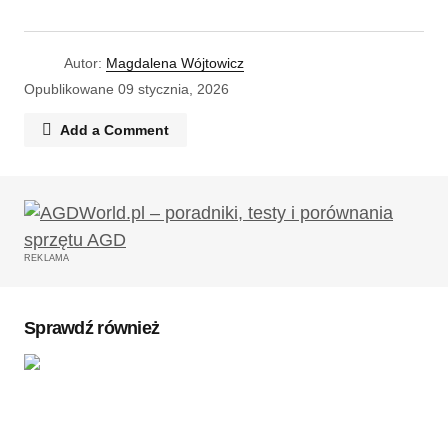
Autor:
Magdalena Wójtowicz
Opublikowane
09 stycznia, 2026
Add a Comment
Twój adres email nie zostanie opublikowany.
Wymagane pola są oznaczone
*
REKLAMA
Komentarz
*
Sprawdź również
Twoję imię
*