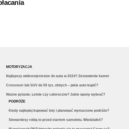
płacania
MOTORYZACJA
Najlepszy wideorejestrator do auta w 2024? Zestawienie kamer
Crossover lub SUV do 50 tys. złotych – jakie auto kupić?
Ważne pytanie. Letnie czy całoroczne? Jakie opony wybrać?
PODRÓŻE
Kiedy najlepiej kupować loty i planować wymarzone podróże?
Stewardesy robią to przed startem samolotu. Wiedziałeś?
W pociągach PKP Intercity pojawią się te maszyny! Czym są?