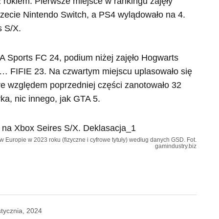
rokiem. Pierwsze miejsce w rankingu zajęły
rzecie Nintendo Switch, a PS4 wylądowało na 4.
s S/X.
EA Sports FC 24, podium niżej zajęło Hogwarts
o… FIFIE 23. Na czwartym miejscu uplasowało się
óre względem poprzedniej części zanotowało 32
ka, nic innego, jak GTA 5.
 w Europie w 2023 roku (fizyczne i cyfrowe tytuły) według danych GSD. Fot.
gamindustry.biz
stycznia, 2024