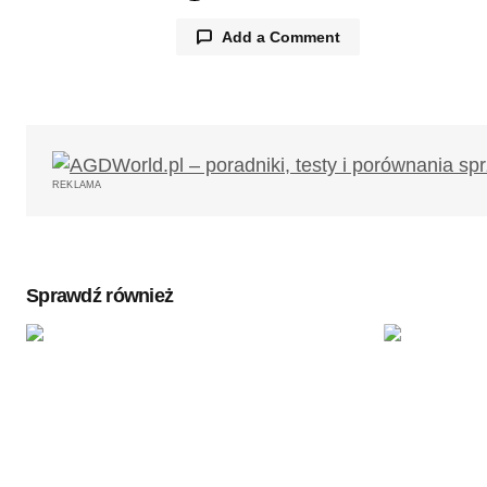
Add a Comment
Twój adres email nie zostanie opub
REKLAMA
Komentarz
*
Sprawdź również
Twoję imię
*
Zapamiętaj moje dane w tej przegl
podczas pisania kolejnych komenta
Wyślij komentarz