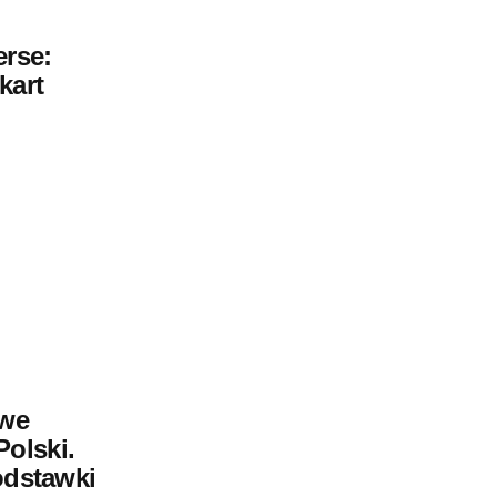
erse:
kart
owe
olski.
odstawki