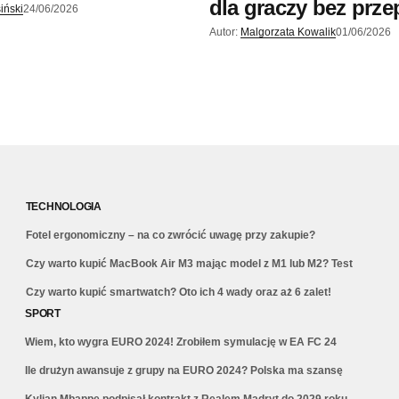
dla graczy bez prze
iński
24/06/2026
Autor:
Malgorzata Kowalik
01/06/2026
TECHNOLOGIA
Fotel ergonomiczny – na co zwrócić uwagę przy zakupie?
Czy warto kupić MacBook Air M3 mając model z M1 lub M2? Test
Czy warto kupić smartwatch? Oto ich 4 wady oraz aż 6 zalet!
SPORT
Wiem, kto wygra EURO 2024! Zrobiłem symulację w EA FC 24
Ile drużyn awansuje z grupy na EURO 2024? Polska ma szansę
Kylian Mbappe podpisał kontrakt z Realem Madryt do 2029 roku