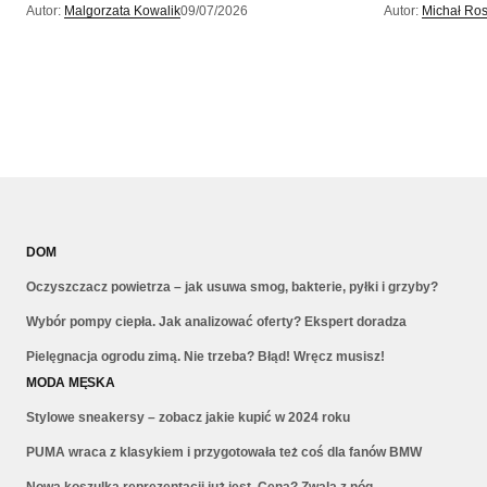
Autor:
Malgorzata Kowalik
09/07/2026
Autor:
Michał Ros
DOM
Oczyszczacz powietrza – jak usuwa smog, bakterie, pyłki i grzyby?
Wybór pompy ciepła. Jak analizować oferty? Ekspert doradza
Pielęgnacja ogrodu zimą. Nie trzeba? Błąd! Wręcz musisz!
MODA MĘSKA
Stylowe sneakersy – zobacz jakie kupić w 2024 roku
PUMA wraca z klasykiem i przygotowała też coś dla fanów BMW
Nowa koszulka reprezentacji już jest. Cena? Zwala z nóg