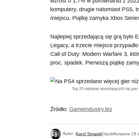
wzrost o 1,7% w porównaniu z 2022 
komputery, drugie natomiast PS5, t
miejscu. Piątkę zamyka Xbox Serie
Najlepiej sprzedającą się grą było 
Legacy, a trzecie miejsce przypadł
Call of Duty: Modern Warfare 3, kt
proc. spadek. Pierwszą piątkę zamy
Top 20 najlepiej sprzedających się gier
Źródło:
Gameindustry.biz
Autor:
Karol Snopek
Opublikowane
19 