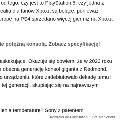
d tego, czy jest to PlayStation 5, czy jedna z
 realia dla fanów Xboxa są bolące, ponieważ
urope na PS4 sprzedano więcej gier niż na Xboxa
e potężną konsolą. Zobacz specyfikację!
zaskakujące. Okazuje się bowiem, że w 2023 roku
na obecną generację konsol giganta z Redmond.
 o urządzeniu, które zadebiutowało dekadę temu i
 tej generacji, skupiając się na najnowszym
Kontroler do PlayStation 5. Fot. MenWorld