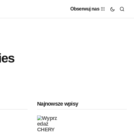
Obserwuj nas
ies
Najnowsze wpisy