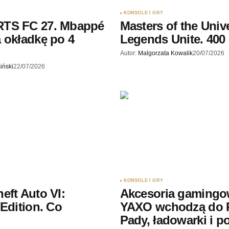
KONSOLE I GRY
TS FC 27. Mbappé
Masters of the Univ
 okładkę po 4
Legends Unite. 400 
Autor:
Malgorzata Kowalik
20/07/2026
iński
22/07/2026
KONSOLE I GRY
eft Auto VI:
Akcesoria gaming
 Edition. Co
YAXO wchodzą do P
?
Pady, ładowarki i p