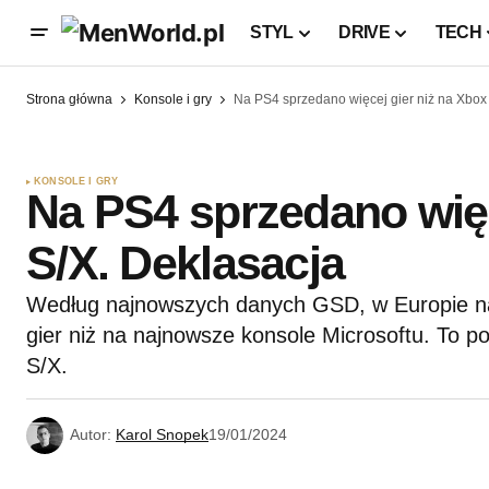
STYL
DRIVE
TECH
Strona główna
Konsole i gry
Na PS4 sprzedano więcej gier niż na Xbox 
KONSOLE I GRY
Na PS4 sprzedano więc
S/X. Deklasacja
Według najnowszych danych GSD, w Europie na
gier niż na najnowsze konsole Microsoftu. To 
S/X.
Autor:
Karol Snopek
19/01/2024