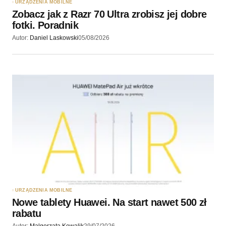
URZĄDZENIA MOBILNE
Zobacz jak z Razr 70 Ultra zrobisz jej dobre
Wyślij komentarz
fotki. Poradnik
Autor:
Daniel Laskowski
05/08/2026
URZĄDZENIA MOBILNE
Nowe tablety Huawei. Na start nawet 500 zł
rabatu
Autor:
Malgorzata Kowalik
29/07/2026