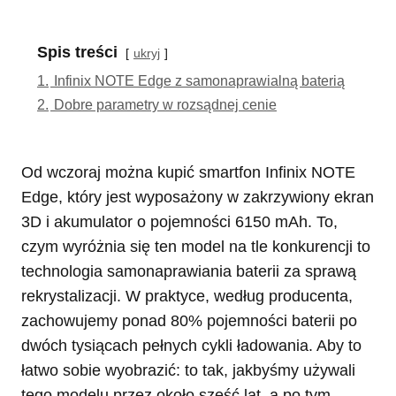
Spis treści
ukryj
1.
Infinix NOTE Edge z samonaprawialną baterią
2.
Dobre parametry w rozsądnej cenie
Od wczoraj można kupić smartfon Infinix NOTE
Edge, który jest wyposażony w zakrzywiony ekran
3D i akumulator o pojemności 6150 mAh. To,
czym wyróżnia się ten model na tle konkurencji to
technologia samonaprawiania baterii za sprawą
rekrystalizacji. W praktyce, według producenta,
zachowujemy ponad 80% pojemności baterii po
dwóch tysiącach pełnych cykli ładowania. Aby to
łatwo sobie wyobrazić: to tak, jakbyśmy używali
tego modelu przez około sześć lat, a po tym