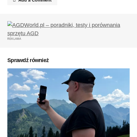
Twój adres email nie zostanie opublikowany.
Wymagane pola są oznaczone
*
REKLAMA
Komentarz
*
Sprawdź również
Twoję imię
*
Twój adres e-mail
*
Zapamiętaj moje dane w tej przeglądarce podczas
pisania kolejnych komentarzy.