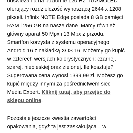
odświeżania na poziomie 120 Hz. To AMOLED
oferujący rozdzielczość wynoszącą 2644 x 1208
pikseli. Infinix NOTE Edge posiada 8 GB pamięci
RAM i 256 GB na nasze dane. Mamy również
główny aparat 50 Mpx i 13 Mpx z przodu.
Smartfon korzysta z systemu operacyjnego
Android 16 z nakładką XOS 16. Możemy go kupić
w czterech wersjach kolorystycznych: czarnej,
szarej, niebieskiej oraz zielonej. Ile kosztuje?
Sugerowana cena wynosi 1399,99 zł. Możesz go
kupić między innymi za pośrednictwem sieci
Media Expert.
Kliknij tutaj, aby przejść do
sklepu online
.
Pozostaje jeszcze kwestia zawartości
opakowania, gdyż ta jest zaskakująca – w