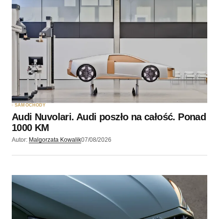
Twoję imię
*
Twój adres e-mail
*
Zapamiętaj moje dane w tej przeglądarce podczas
pisania kolejnych komentarzy.
SAMOCHODY
Audi Nuvolari. Audi poszło na całość. Ponad
Wyślij komentarz
1000 KM
Autor:
Malgorzata Kowalik
07/08/2026