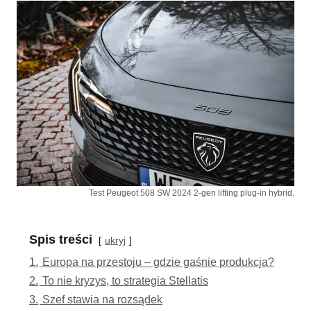
Test Peugeot 508 SW 2024 2-gen lifting plug-in hybrid.
Spis treści
ukryj
1.
Europa na przestoju – gdzie gaśnie produkcja?
2.
To nie kryzys, to strategia Stellatis
3.
Szef stawia na rozsądek