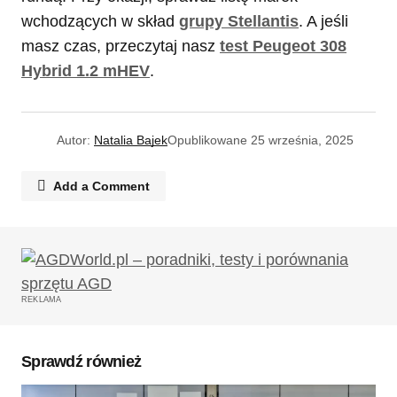
wchodzących w skład
grupy Stellantis
. A jeśli
masz czas, przeczytaj nasz
test Peugeot 308
Hybrid 1.2 mHEV
.
Autor:
Natalia Bajek
Opublikowane
25 września, 2025
Add a Comment
Twój adres email nie zostanie opublikowany.
Wymagane pola są oznaczone
*
REKLAMA
Komentarz
*
Sprawdź również