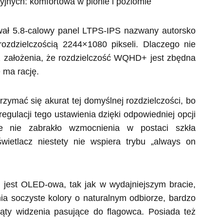
yjnych: komfortowa w pionie i poziomie
ał 5.8-calowy panel LTPS-IPS nazwany autorsko
ozdzielczością 2244×1080 pikseli. Dlaczego nie
z założenia, że rozdzielczość WQHD+ jest zbędna
e ma rację.
zymać się akurat tej domyślnej rozdzielczości, bo
ulacji tego ustawienia dzięki odpowiedniej opcji
 nie zabrakło wzmocnienia w postaci szkła
wietlacz niestety nie wspiera trybu „always on
 jest OLED-owa, tak jak w wydajniejszym bracie,
ia soczyste kolory o naturalnym odbiorze, bardzo
kąty widzenia pasujące do flagowca. Posiada też