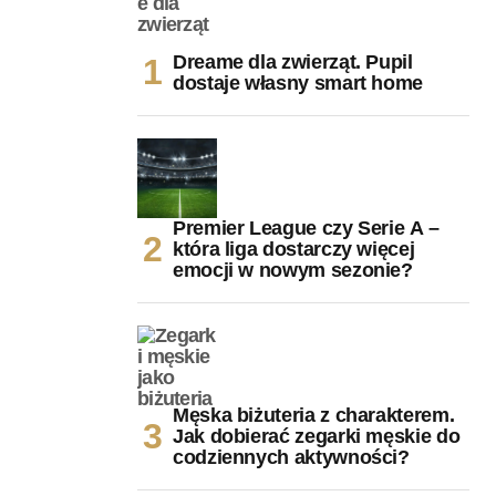
Dreame dla zwierząt. Pupil
dostaje własny smart home
Premier League czy Serie A –
która liga dostarczy więcej
emocji w nowym sezonie?
Męska biżuteria z charakterem.
Jak dobierać zegarki męskie do
codziennych aktywności?