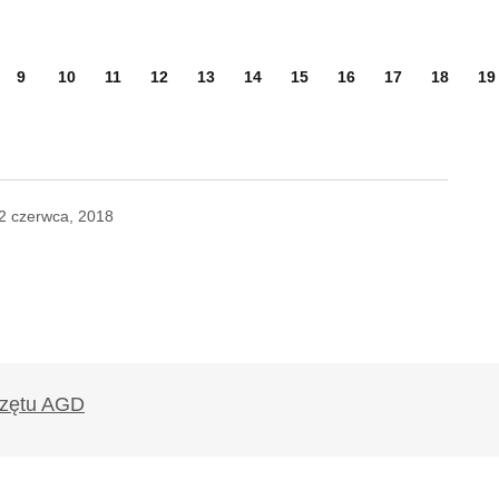
9
10
11
12
13
14
15
16
17
18
19
2 czerwca, 2018
likowany.
Wymagane pola są oznaczone
*