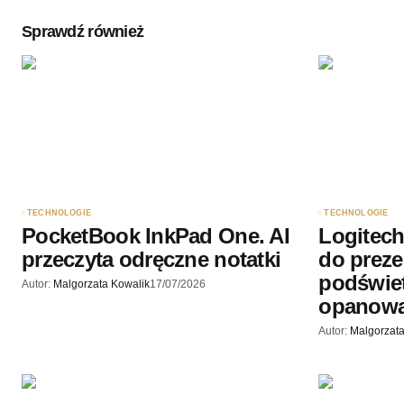
Sprawdź również
Twoję imię
*
Zapamiętaj moje dane w tej przegl
podczas pisania kolejnych komenta
Wyślij komentarz
TECHNOLOGIE
TECHNOLOGIE
PocketBook InkPad One. AI
Logitech 
przeczyta odręczne notatki
do prezen
podświet
Autor:
Malgorzata Kowalik
17/07/2026
opanowa
Autor:
Malgorzata