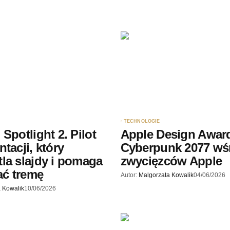
Twój adres e-mail
*
ądarce
rzy.
TECHNOLOGIE
Spotlight 2. Pilot
Apple Design Award
tacji, który
Cyberpunk 2077 wś
la slajdy i pomaga
zwycięzców Apple
ć tremę
Autor:
Malgorzata Kowalik
04/06/2026
 Kowalik
10/06/2026