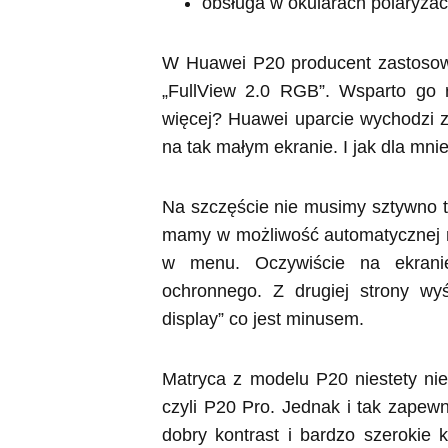
obsługa w okularach polaryzac
W Huawei P20 producent zastosow
„FullView 2.0 RGB”. Wsparto go r
więcej? Huawei uparcie wychodzi 
na tak małym ekranie. I jak dla mni
Na szczęście nie musimy sztywno tr
mamy w możliwość automatycznej reg
w menu. Oczywiście na ekranie
ochronnego. Z drugiej strony wyś
display” co jest minusem.
Matryca z modelu P20 niestety nie
czyli P20 Pro. Jednak i tak zapewn
dobry kontrast i bardzo szerokie 