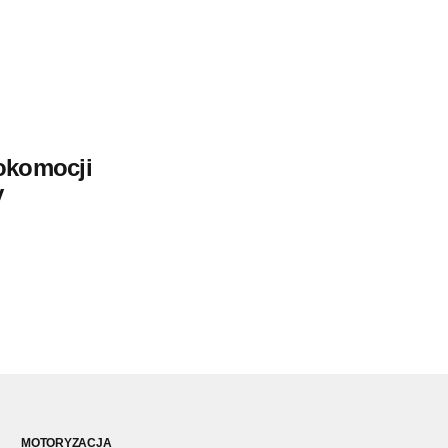
okomocji
y
MOTORYZACJA