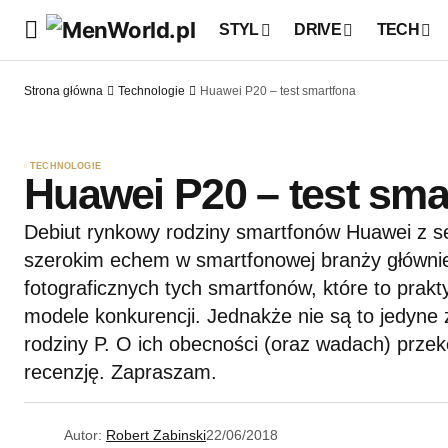
STYL
DRIVE
TECH
Strona główna
Technologie
Huawei P20 – test smartfona
TECHNOLOGIE
Huawei P20 – test sma
Debiut rynkowy rodziny smartfonów Huawei z ser
szerokim echem w smartfonowej branży główni
fotograficznych tych smartfonów, które to prakty
modele konkurencji. Jednakże nie są to jedyne
rodziny P. O ich obecności (oraz wadach) przeko
recenzję. Zapraszam.
Autor:
Robert Zabinski
22/06/2018