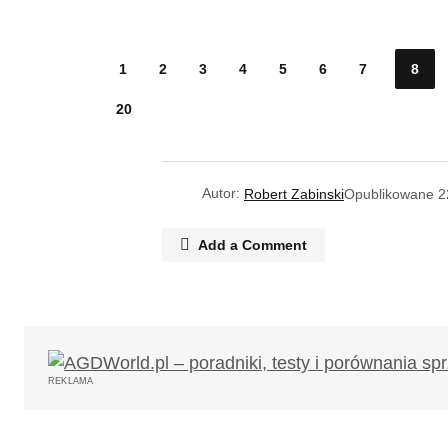
1
2
3
4
5
6
7
8
20
Autor:
Robert Zabinski
Opublikowane
2
Add a Comment
Twój adres email nie zostanie opub
REKLAMA
Komentarz
*