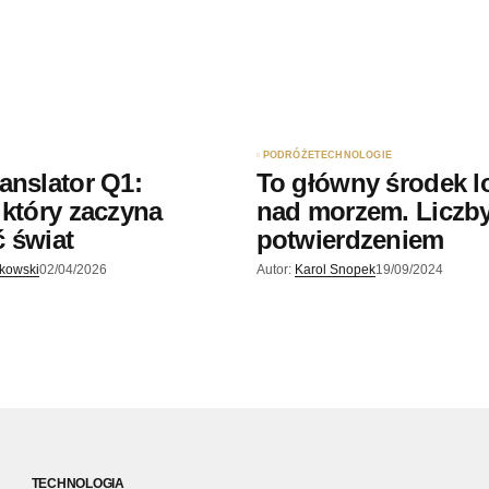
PODRÓŻE
TECHNOLOGIE
anslator Q1:
To główny środek l
 który zaczyna
nad morzem. Liczb
 świat
potwierdzeniem
skowski
02/04/2026
Autor:
Karol Snopek
19/09/2024
TECHNOLOGIA