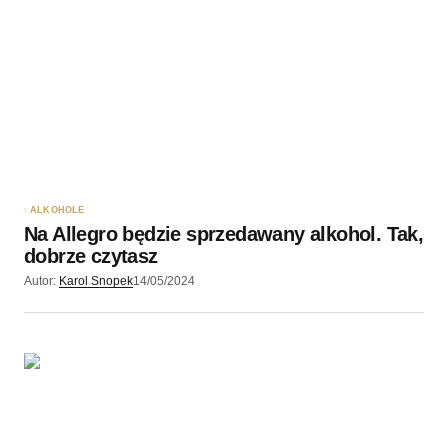
Twoję imię
*
Twój adres e-mail
*
Zapamiętaj moje dane w tej przeglądarce podczas
pisania kolejnych komentarzy.
ALKOHOLE
Na Allegro będzie sprzedawany alkohol. Tak,
Wyślij komentarz
dobrze czytasz
Autor:
Karol Snopek
14/05/2024