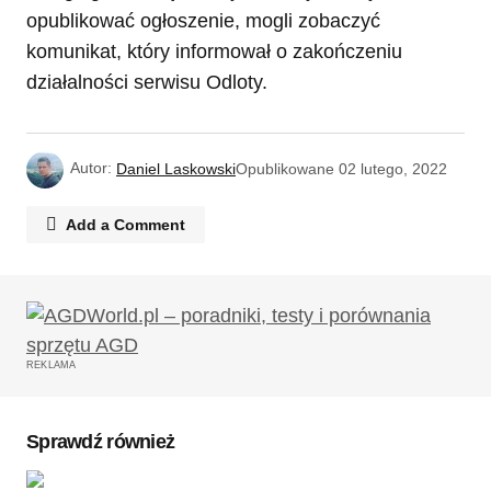
opublikować ogłoszenie, mogli zobaczyć
komunikat, który informował o zakończeniu
działalności serwisu Odloty.
Autor:
Daniel Laskowski
Opublikowane
02 lutego, 2022
Add a Comment
Twój adres email nie zostanie opublikowany.
Wymagane pola są oznaczone
*
REKLAMA
Komentarz
*
Sprawdź również