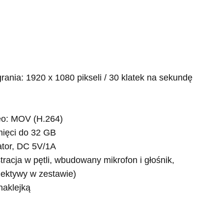
ania: 1920 x 1080 pikseli / 30 klatek na sekundę
eo: MOV (H.264)
mięci do 32 GB
tor, DC 5V/1A
tracja w pętli, wbudowany mikrofon i głośnik,
iektywy w zestawie)
naklejką