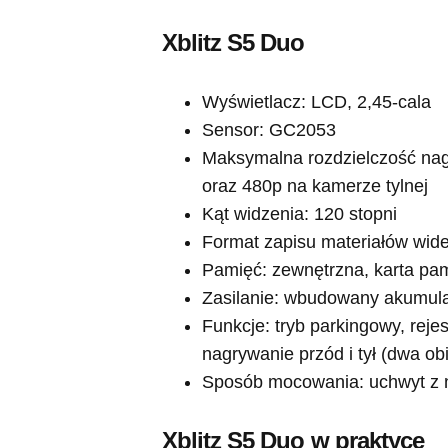
Xblitz S5 Duo
Wyświetlacz: LCD, 2,45-cala
Sensor: GC2053
Maksymalna rozdzielczość nagr
oraz 480p na kamerze tylnej
Kąt widzenia: 120 stopni
Format zapisu materiałów wid
Pamięć: zewnętrzna, karta pa
Zasilanie: wbudowany akumula
Funkcje: tryb parkingowy, rejes
nagrywanie przód i tył (dwa ob
Sposób mocowania: uchwyt z 
Xblitz S5 Duo w praktyce