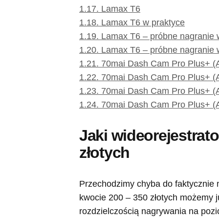
1.17.
Lamax T6
1.18.
Lamax T6 w praktyce
1.19.
Lamax T6 – próbne nagranie 
1.20.
Lamax T6 – próbne nagranie
1.21.
70mai Dash Cam Pro Plus+ (
1.22.
70mai Dash Cam Pro Plus+ (
1.23.
70mai Dash Cam Pro Plus+ (A
1.24.
70mai Dash Cam Pro Plus+ (A
Jaki wideorejestrat
złotych
Przechodzimy chyba do faktycznie 
kwocie 200 – 350 złotych możemy ju
rozdzielczością nagrywania na pozi