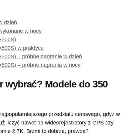
w dzień
 wykonane w nocy
A500S)
A500S) w praktyce
500S) – próbne nagranie w dzień
500S) – próbne nagrania w nocy
or wybrać? Modele do 350
najpopularniejszego przedziału cenowego, gdyż w
ż liczyć nawet na wideorejestratory z GPS czy
omie 2,7K. Brzmi to dobrze, prawda?